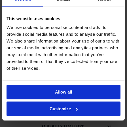
Nie znaleziono produktów spełniających podane
kryteria.
This website uses cookies
We use cookies to personalise content and ads, to
POMOC
provide social media features and to analyse our traffic.
We also share information about your use of our site with
our social media, advertising and analytics partners who
DOSTAWA I PŁATNOŚĆ
may combine it with other information that you’ve
provided to them or that they’ve collected from your use
of their services.
STREFA KLIENTA
GWARANCJA I ZWROTY
Allow all
BEZPIECZNE ZAKUPY
Customize
O BEAUTY LIMITED®