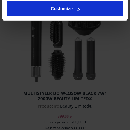
do koszyka
Customize
MULTISTYLER DO WŁOSÓW BLACK 7W1
2000W BEAUTY LIMITED®
Producent:
Beauty Limited®
399,00 zł
Cena regularna:
700,00 zł
Najniższa cena:
500,00 zł