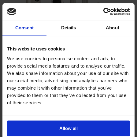
Consent
Details
About
This website uses cookies
We use cookies to personalise content and ads, to
provide social media features and to analyse our traffic.
MULTISTYLER DO WŁOSÓW AIRSHINE GOLD
We also share information about your use of our site with
8W1 2000W BEAUTY LIMITED®
our social media, advertising and analytics partners who
Producent:
Beauty Limited®
may combine it with other information that you’ve
449,00 zł
provided to them or that they’ve collected from your use
Cena regularna:
800,00 zł
of their services.
Najniższa cena:
500,00 zł
PROMOCJA
Allow all