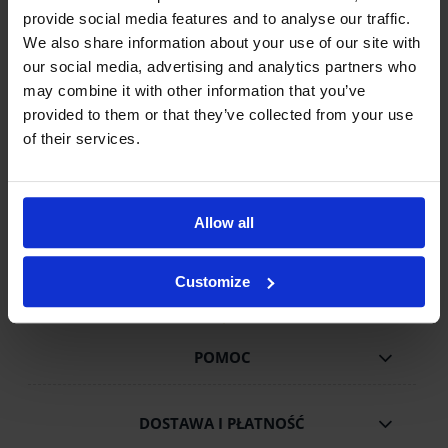
KURIER DPD
provide social media features and to analyse our traffic.
Zamówienia złożone do godziny
15:00
w dni
We also share information about your use of our site with
robocze wysyłamy tego samego dnia.
our social media, advertising and analytics partners who
may combine it with other information that you’ve
provided to them or that they’ve collected from your use
of their services.
INPOST / PACZKOMATY INPOST
Zamówienia złożone do godziny
18:00
w dni
robocze wysyłamy tego samego dnia.
Allow all
Customize
POMOC
DOSTAWA I PŁATNOŚĆ