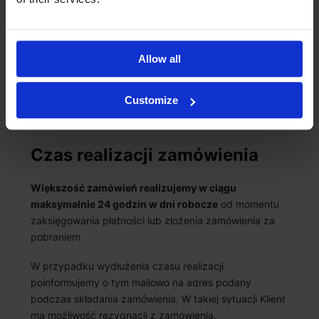
Ostateczny koszt dostawy zależy od:
• wybranej formy wysyłki,
Allow all
• sposobu płatności,
• gabarytu oraz wagi zamówienia.
Customize
Czas realizacji zamówienia
Większość zamówień realizujemy w ciągu
maksymalnie 24 godzin w dni robocze
od momentu
zaksięgowania płatności lub złożenia zamówienia za
pobraniem.
W przypadku wydłużenia czasu realizacji
poinformujemy o tym mailowo na adres podany
podczas składania zamówienia. W takiej sytuacji Klient
ma możliwość rezygnacji z zamówienia.