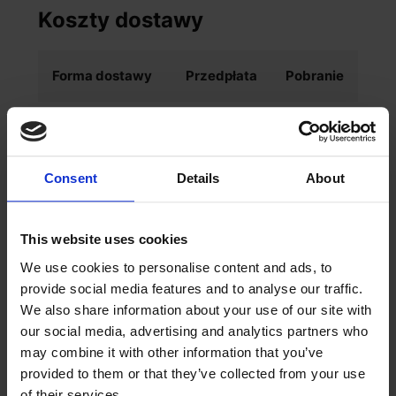
Koszty dostawy
Forma dostawy
Przedpłata
Pobranie
Paczkomaty
9,98 zł
12,98 zł
InPost 24/7
Consent
Details
About
Kurier InPost
9,98 zł
11,98 zł
This website uses cookies
Kurier DPD
9,99 zł
11,99 zł
We use cookies to personalise content and ads, to
provide social media features and to analyse our traffic.
Kurier Pocztex
9,99 zł
11,99 zł
We also share information about your use of our site with
2.0
our social media, advertising and analytics partners who
may combine it with other information that you’ve
provided to them or that they’ve collected from your use
of their services.