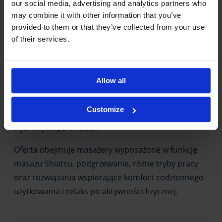
our social media, advertising and analytics partners who
may combine it with other information that you’ve
Masażery Shiatsu Beauty
provided to them or that they’ve collected from your use
Limited® Medical – relaks i
of their services.
masaż karku
Allow all
W kategorii masażerów Shiatsu znajdziesz
urządzenia marki Beauty Limited® Medical
Customize
przeznaczone do masażu karku, szyi, pleców oraz
wybranych partii ciała.
Oferta obejmuje masażery wyposażone w funkcję
masażu Shiatsu, podgrzewanie, różne tryby pracy
oraz rozwiązania wspierające komfort codziennego
użytkowania i relaks po aktywności fizycznej.