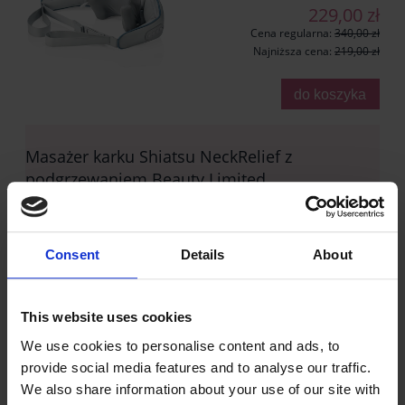
229,00 zł
Cena regularna:
340,00 zł
Najniższa cena:
219,00 zł
do koszyka
Masażer karku Shiatsu NeckRelief z
podgrzewaniem Beauty Limited
Dostępność:
Duża ilość
Wysyłka w:
24 godziny
Consent
Details
About
149,00 zł
Cena regularna:
240,00 zł
Najniższa cena:
240,00 zł
This website uses cookies
do koszyka
We use cookies to personalise content and ads, to
provide social media features and to analyse our traffic.
We also share information about your use of our site with