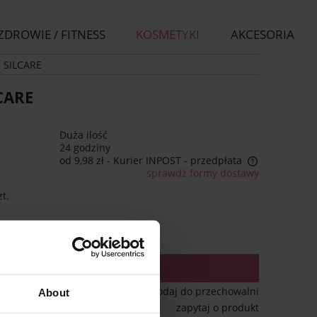
ZDROWIE / FITNESS
KOSMETYKI
AKCESORIA
l SILCARE
CARE
Duża ilość
24 godziny
od 9,98 zł
- Kurier INPOST - przedpłata
sprawdź formy dostawy
Cena nie zawiera ewentualnych
zt.
kosztów płatności
do koszyka
dodaj do przechowalni
About
zapytaj o produkt