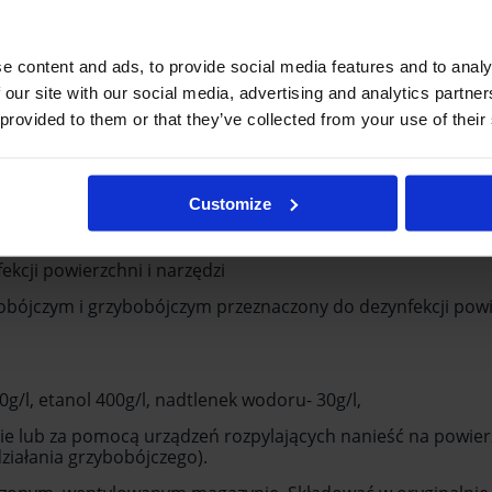
Producent:
e content and ads, to provide social media features and to analy
 our site with our social media, advertising and analytics partn
 provided to them or that they’ve collected from your use of their
 o produkcie (0)
Customize
 ewentualnych
 w sprayu 250ml SILCARE
i
ekcji powierzchni i narzędzi
iobójczym i grzybobójczym przeznaczony do dezynfekcji pow
0g/l, etanol 400g/l, nadtlenek wodoru- 30g/l,
ie lub za pomocą urządzeń rozpylających nanieść na powier
działania grzybobójczego).