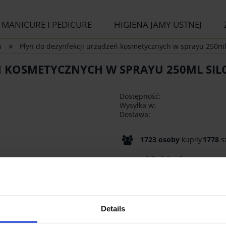
MANICURE I PEDICURE
HIGIENA JAMY USTNEJ
»
ń
Płyn do dezynfekcji urządzeń kosmetycznych w sprayu 250m
Ń KOSMETYCZNYCH W SPRAYU 250ML SIL
Dostępność:
Wysyłka w:
Dostawa:
1723
osoby
kupiły
1778
s
29,90 zł
Cena:
szt.
Details