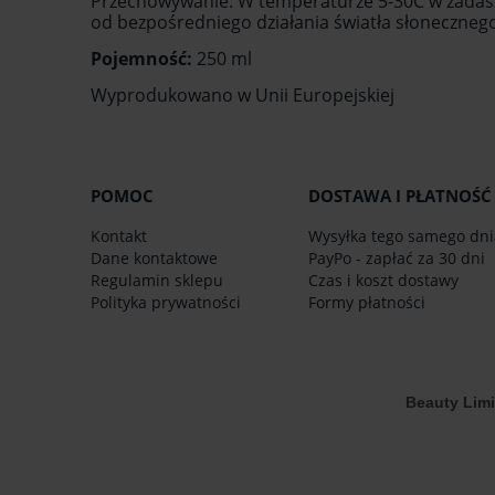
Przechowywanie: W temperaturze 5-30C w zadas
od bezpośredniego działania światła słonecznego 
Pojemność:
250 ml
Wyprodukowano w Unii Europejskiej
POMOC
DOSTAWA I PŁATNOŚĆ
Kontakt
Wysyłka tego samego dni
Dane kontaktowe
PayPo - zapłać za 30 dni
Regulamin sklepu
Czas i koszt dostawy
Polityka prywatności
Formy płatności
Beauty Lim