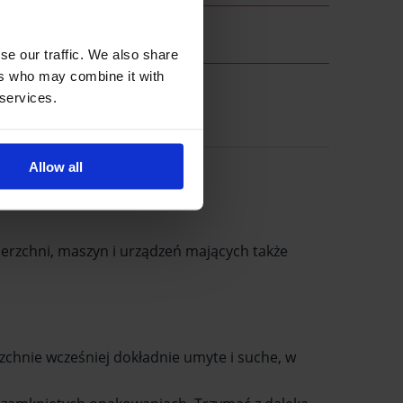
se our traffic. We also share
ers who may combine it with
 services.
Allow all
ierzchni, maszyn i urządzeń mających także
zchnie wcześniej dokładnie umyte i suche, w