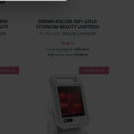
SÓW
DERMA ROLLER 3W1 GOLD
UTY
TITANIUM BEAUTY LIMITED®
ed®
Producent:
Beauty Limited®
79,00 zł
Cena regularna:
140,00 zł
Najniższa cena:
87,00 zł
OMOCJA
PROMOCJA
do koszyka