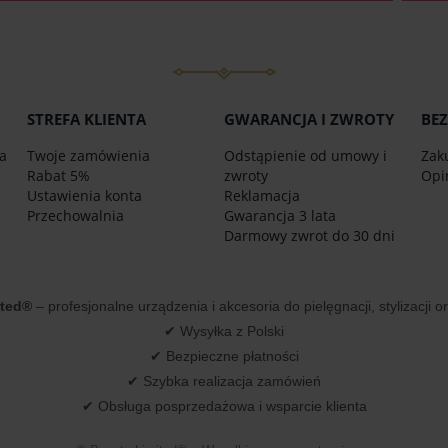
STREFA KLIENTA
GWARANCJA I ZWROTY
BEZ
a
Twoje zamówienia
Odstąpienie od umowy i
Zak
Rabat 5%
zwroty
Opi
Ustawienia konta
Reklamacja
Przechowalnia
Gwarancja 3 lata
Darmowy zwrot do 30 dni
ited®
– profesjonalne urządzenia i akcesoria do pielęgnacji, stylizacji 
✔ Wysyłka z Polski
✔ Bezpieczne płatności
✔ Szybka realizacja zamówień
✔ Obsługa posprzedażowa i wsparcie klienta