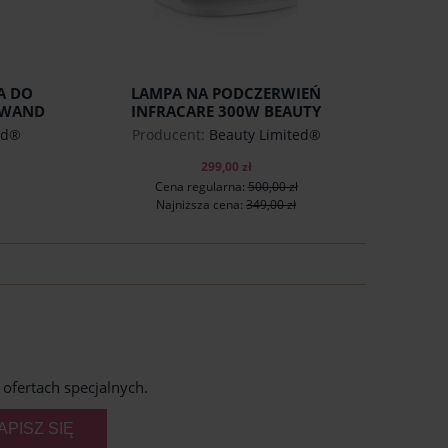
A DO
LAMPA NA PODCZERWIEŃ
 WAND
INFRACARE 300W BEAUTY
D®
LIMITED
ed®
Producent:
Beauty Limited®
299,00 zł
Cena regularna:
500,00 zł
Najniższa cena:
349,00 zł
do koszyka
ofertach specjalnych.
APISZ SIĘ