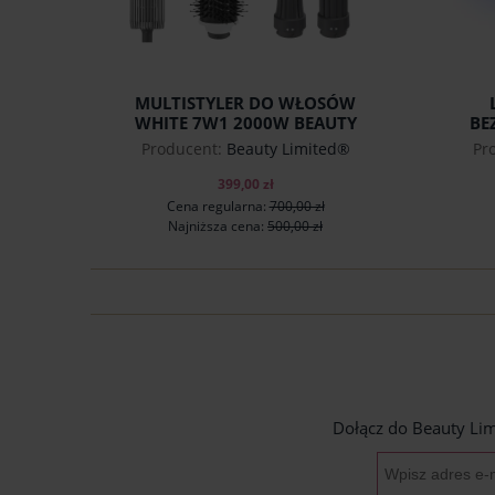
MULTISTYLER DO WŁOSÓW
WHITE 7W1 2000W BEAUTY
BE
LIMITED®
NAI
Producent:
Beauty Limited®
Pr
399,00 zł
Cena regularna:
700,00 zł
Najniższa cena:
500,00 zł
do koszyka
Dołącz do Beauty Lim