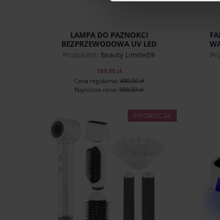
LAMPA DO PAZNOKCI
FA
BEZPRZEWODOWA UV LED
WA
NAILGLOW 180W BEAUTY
Producent:
Beauty Limited®
Pr
LIMITED®
169,00 zł
Cena regularna:
300,00 zł
Najniższa cena:
300,00 zł
PROMOCJA
do koszyka