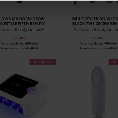
LOWNICA DO WŁOSÓW
MULTISTYLER DO WŁO
VESTYLE FIFTH BEAUTY
BLACK 7W1 2000W BEA
LIMITED®
LIMITED®
oducent:
Beauty Limited®
Producent:
Beauty Limit
129,00 zł
399,00 zł
Cena regularna:
220,00 zł
Cena regularna:
700,00 zł
Najniższa cena:
149,00 zł
Najniższa cena:
500,00 zł
PROMOCJA
PR
do koszyka
do koszyka