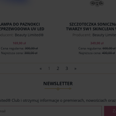
LAMPA DO PAZNOKCI
SZCZOTECZKA SONICZN
ZPRZEWODOWA UV LED
TWARZY 5W1 SKINCLEAN
LCRYSTAL 180W BEAUTY
GRAY BEAUTY LIMITE
oducent:
Beauty Limited®
Producent:
Beauty Limit
LIMITED®
169,00 zł
349,00 zł
Cena regularna:
300,00 zł
Cena regularna:
600,00 zł
Najniższa cena:
300,00 zł
Najniższa cena:
400,00 zł
«
1
2
3
»
do koszyka
do koszyka
NEWSLETTER
ited® Club i otrzymuj informacje o premierach, nowościach oraz 
Z