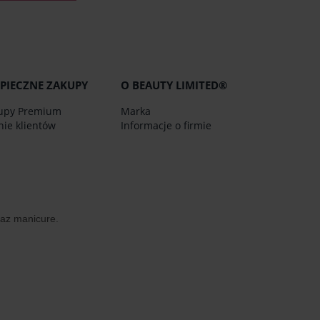
PIECZNE ZAKUPY
O BEAUTY LIMITED®
upy Premium
Marka
nie klientów
Informacje o firmie
oraz manicure.